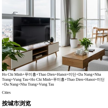
Ho Chi Minh
+
푸미흥
+
Thao Dien
+
Hanoi
+
미딘
+
Da Nang
+
Nha
Trang
+
Vung Tau
+
Ho Chi Minh
+
푸미흥
+
Thao Dien
+
Hanoi
+
미딘
+
Da Nang
+
Nha Trang
+
Vung Tau
Cities
按城市浏览