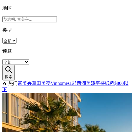
地区
类型
预算
搜索
🔥
热门
富美兴
草田
美亭
Vinhomes
1郡
西湖
美溪
平盛
纸桥
$800以
下