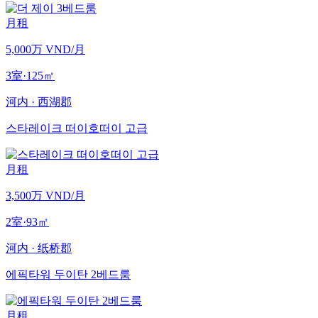
月租
5,000万 VND
/月
3室
·
125
㎡
河内
·
西湖郡
스타레이크 떠이호떠이 고급
月租
3,500万 VND
/月
2室
·
93
㎡
河内
·
纸桥郡
에픽타워 두이탄 2베드룸
月租