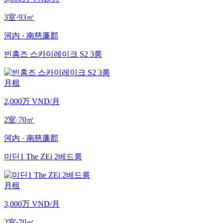
3室
·
93
㎡
河内
·
南慈廉郡
빈홈즈 스카이레이크 S2 3룸
月租
2,000万 VND
/月
2室
·
70
㎡
河内
·
南慈廉郡
미딘1 The ZEi 2베드룸
月租
3,000万 VND
/月
2室
·
70
㎡