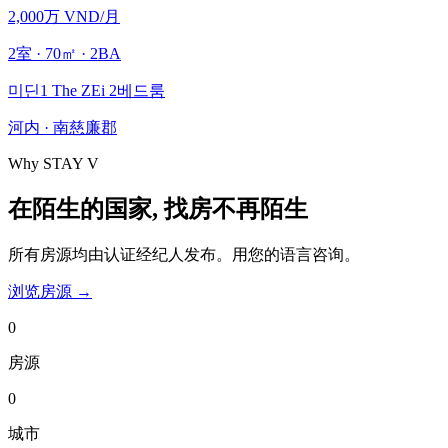
2,000万 VND
/月
2
室
·
70
㎡
· 2BA
미딘1 The ZEi 2베드룸
河内
·
南慈廉郡
Why STAY V
在陌生的国家, 找房不再陌生
所有房源均由认证经纪人发布。用您的语言咨询。
浏览房源
→
0
房源
0
城市