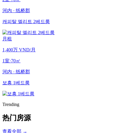
河内
·
纸桥郡
캐피탈 엘리트 2베드룸
月租
1,400万 VND
/月
1室
·
70
㎡
河内
·
纸桥郡
보흥 1베드룸
Trending
热门房源
查看全部
→