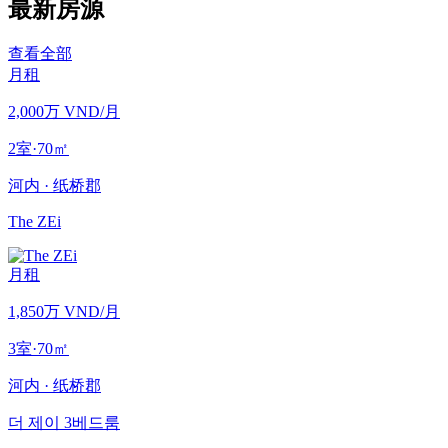
最新房源
查看全部
月租
2,000万 VND
/月
2室
·
70
㎡
河内
·
纸桥郡
The ZEi
月租
1,850万 VND
/月
3室
·
70
㎡
河内
·
纸桥郡
더 제이 3베드룸