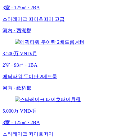
3
室
·
125
㎡
· 2BA
스타레이크 떠이호떠이 고급
河内
·
西湖郡
月租
3,500万 VND
/月
2
室
·
93
㎡
· 1BA
에픽타워 두이탄 2베드룸
河内
·
纸桥郡
月租
5,000万 VND
/月
3
室
·
125
㎡
· 2BA
스타레이크 떠이호떠이